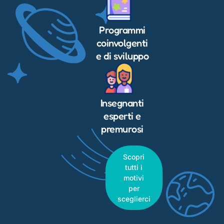
Programmi
coinvolgenti
e di sviluppo
Insegnanti
esperti e
premurosi
Scopri
tutti i
motivi
per
sceglierci