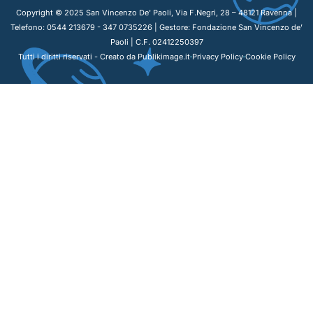
Copyright © 2025 San Vincenzo De' Paoli, Via F.Negri, 28 – 48121 Ravenna |
Telefono: 0544 213679 - 347 0735226 | Gestore: Fondazione San Vincenzo de’
Paoli | C.F. 02412250397
Tutti i diritti riservati - Creato da Publikimage.it
Privacy Policy
Cookie Policy