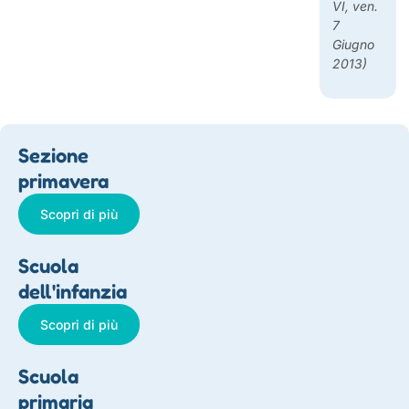
VI, ven.
7
Giugno
2013)
Sezione
primavera
Scopri di più
Scuola
dell'infanzia
Scopri di più
Scuola
primaria