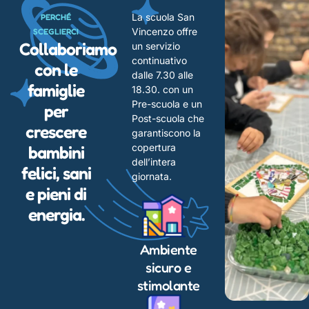
La scuola San
PERCHÉ
Vincenzo offre
SCEGLIERCI
Collaboriamo
un servizio
continuativo
con le
dalle 7.30 alle
famiglie
18.30. con un
Pre-scuola e un
per
Post-scuola che
crescere
garantiscono la
copertura
bambini
dell’intera
felici, sani
giornata.
e pieni di
energia.
Ambiente
sicuro e
stimolante