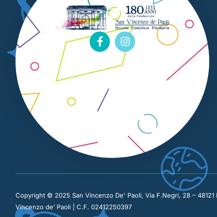
Copyright © 2025 San Vincenzo De' Paoli, Via F.Negri, 28 – 4812
Vincenzo de’ Paoli | C.F. 02412250397