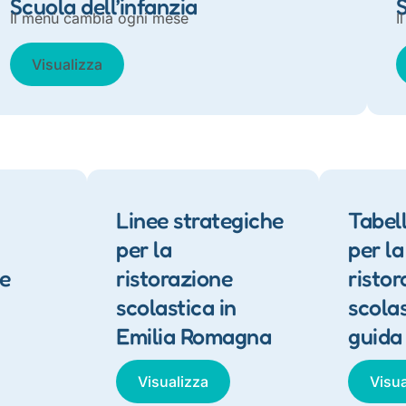
Scuola dell’infanzia
Il menù cambia ogni mese
I
Visualizza
Linee strategiche
Tabell
per la
per la
e
ristorazione
ristor
scolastica in
scola
Emilia Romagna
guida
Visualizza
Visua