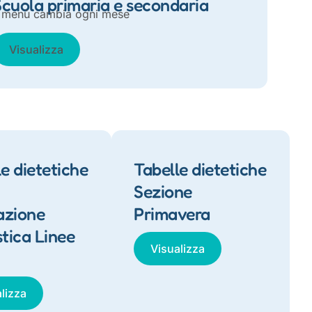
Scuola primaria e secondaria
l menù cambia ogni mese
Visualizza
e dietetiche
Tabelle dietetiche
Sezione
azione
Primavera
stica Linee
Visualizza
lizza