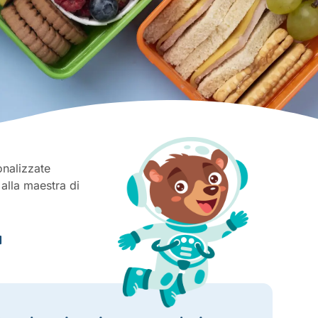
sonalizzate
 alla maestra di
a