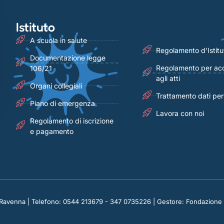
Istituto
A scuola in salute
Regolamento d’Istitu
Documentazione legge
Regolamento per ac
106/21
agli atti
Organi collegiali
Trattamento dati per
Piano di emergenza
Lavora con noi
Regolamento di iscrizione
e pagamento
1 Ravenna | Telefono: 0544 213679 - 347 0735226 | Gestore: Fondazione