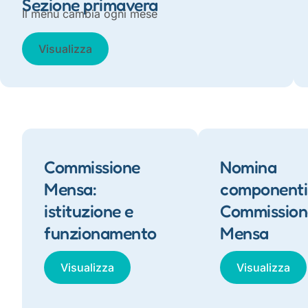
Sezione primavera
Il menù cambia ogni mese
Visualizza
Commissione
Nomina
Mensa:
componenti
istituzione e
Commission
funzionamento
Mensa
Visualizza
Visualizza