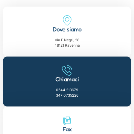
Dove siamo
Via F.Negri, 28
48121 Ravenna
Chiamaci
0544 213679
347 0735226
Fax