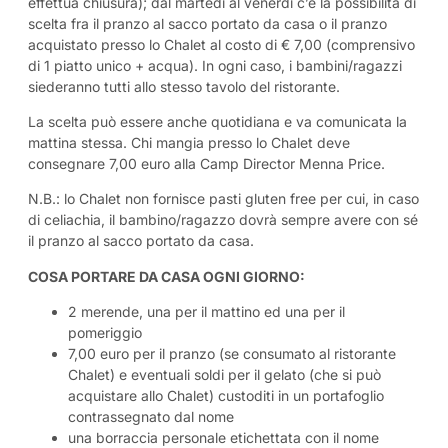
effettua chiusura); dal martedì al venerdì c’è la possibilità di
scelta fra il pranzo al sacco portato da casa o il pranzo
acquistato presso lo Chalet al costo di € 7,00 (comprensivo
di 1 piatto unico + acqua). In ogni caso, i bambini/ragazzi
siederanno tutti allo stesso tavolo del ristorante.
La scelta può essere anche quotidiana e va comunicata la
mattina stessa. Chi mangia presso lo Chalet deve
consegnare 7,00 euro alla Camp Director Menna Price.
N.B.: lo Chalet non fornisce pasti gluten free per cui, in caso
di celiachia, il bambino/ragazzo dovrà sempre avere con sé
il pranzo al sacco portato da casa.
COSA PORTARE DA CASA OGNI GIORNO:
2 merende, una per il mattino ed una per il
pomeriggio
7,00 euro per il pranzo (se consumato al ristorante
Chalet) e eventuali soldi per il gelato (che si può
acquistare allo Chalet) custoditi in un portafoglio
contrassegnato dal nome
una borraccia personale etichettata con il nome