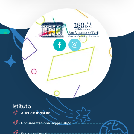
Istituto
A scuola in salute
Documentazione legge 106/21
Organi collegiali