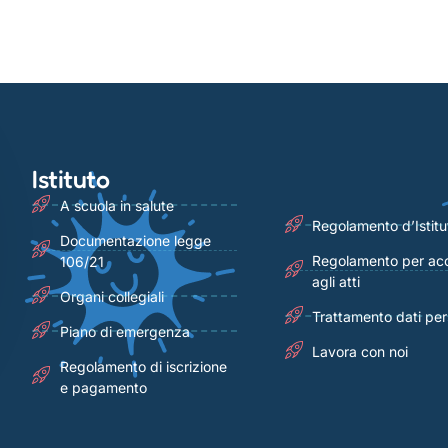
Istituto
A scuola in salute
Regolamento d’Istitu
Documentazione legge
Regolamento per ac
106/21
agli atti
Organi collegiali
Trattamento dati per
Piano di emergenza
Lavora con noi
Regolamento di iscrizione
e pagamento